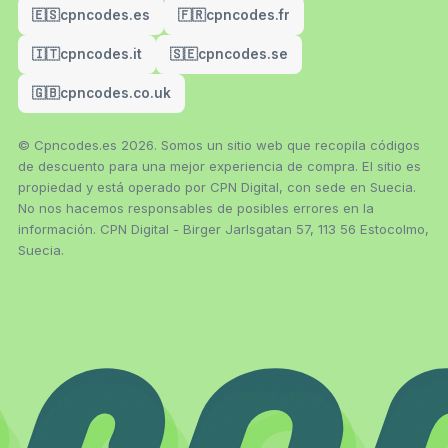
🇪🇸
cpncodes.es
🇫🇷
cpncodes.fr
🇮🇹
cpncodes.it
🇸🇪
cpncodes.se
🇬🇧
cpncodes.co.uk
© Cpncodes.es 2026. Somos un sitio web que recopila códigos
de descuento para una mejor experiencia de compra. El sitio es
propiedad y está operado por CPN Digital, con sede en Suecia.
No nos hacemos responsables de posibles errores en la
información. CPN Digital - Birger Jarlsgatan 57, 113 56 Estocolmo,
Suecia.