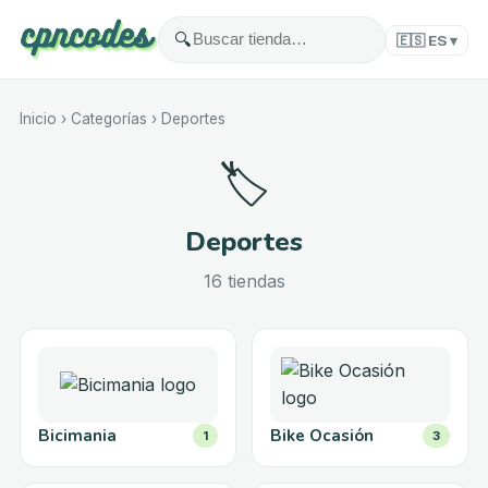
🔍
🇪🇸
ES
▾
Inicio
›
Categorías
›
Deportes
🏷️
Deportes
16
tiendas
Bicimania
Bike Ocasión
1
3