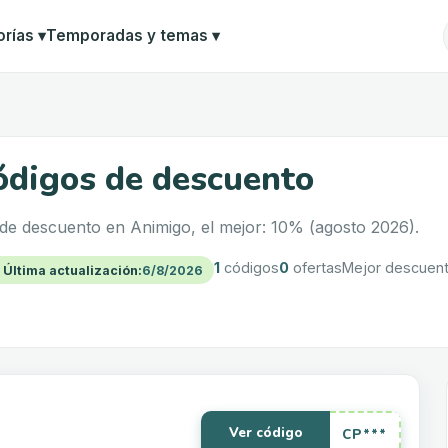
orías
▾
Temporadas y temas
▾
digos de descuento
de descuento en Animigo, el mejor: 10% (agosto 2026).
1
códigos
0
ofertas
Mejor descuen

Última actualización
:
6/8/2026
Ver código
CP***