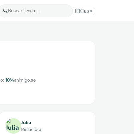
🔍
🇪🇸
ES
▾
to
:
10%
animigo.se
Julia
Redactora