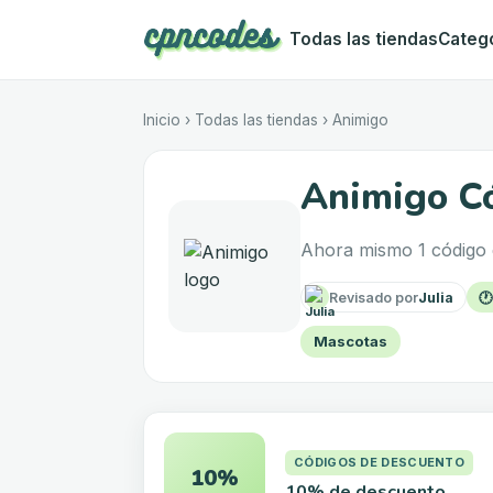
Todas las tiendas
Categ
Inicio
›
Todas las tiendas
›
Animigo
Animigo Có
Ahora mismo 1 código 
Revisado por
Julia

Mascotas
CÓDIGOS DE DESCUENTO
10%
10% de descuento