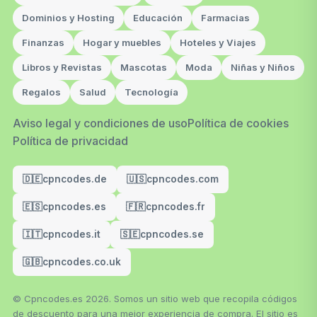
Dominios y Hosting
Educación
Farmacias
Finanzas
Hogar y muebles
Hoteles y Viajes
Libros y Revistas
Mascotas
Moda
Niñas y Niños
Regalos
Salud
Tecnología
Aviso legal y condiciones de uso
Política de cookies
Política de privacidad
🇩🇪
cpncodes.de
🇺🇸
cpncodes.com
🇪🇸
cpncodes.es
🇫🇷
cpncodes.fr
🇮🇹
cpncodes.it
🇸🇪
cpncodes.se
🇬🇧
cpncodes.co.uk
© Cpncodes.es 2026. Somos un sitio web que recopila códigos
de descuento para una mejor experiencia de compra. El sitio es