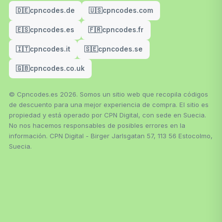
🇩🇪
cpncodes.de
🇺🇸
cpncodes.com
🇪🇸
cpncodes.es
🇫🇷
cpncodes.fr
🇮🇹
cpncodes.it
🇸🇪
cpncodes.se
🇬🇧
cpncodes.co.uk
© Cpncodes.es 2026. Somos un sitio web que recopila códigos
de descuento para una mejor experiencia de compra. El sitio es
propiedad y está operado por CPN Digital, con sede en Suecia.
No nos hacemos responsables de posibles errores en la
información. CPN Digital - Birger Jarlsgatan 57, 113 56 Estocolmo,
Suecia.