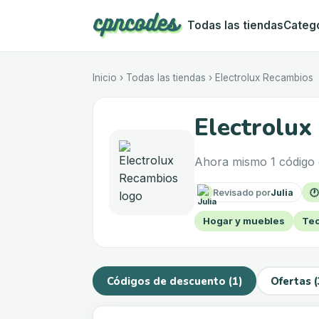
Todas las tiendas
Categ
Inicio
›
Todas las tiendas
›
Electrolux Recambios
Electrolux
Ahora mismo 1 código d
Revisado por
Julia

Hogar y muebles
Tec
Códigos de descuento (1)
Ofertas (