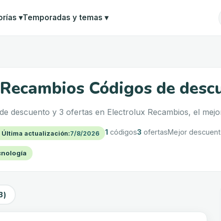
orías
▾
Temporadas y temas
▾
 Recambios Códigos de desc
e descuento y 3 ofertas en Electrolux Recambios, el mejo
1
códigos
3
ofertas
Mejor descuen

Última actualización
:
7/8/2026
nología
3)