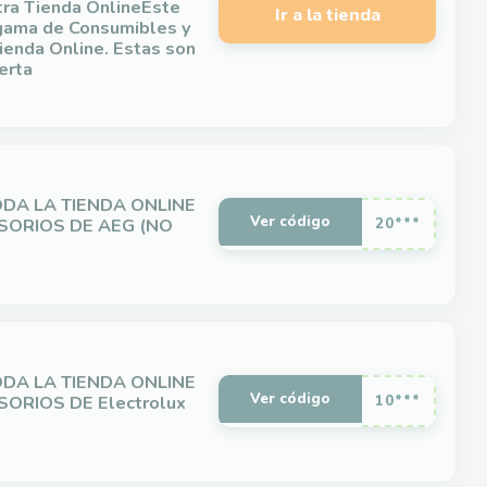
tra Tienda OnlineEste
Ir a la tienda
 gama de Consumibles y
ienda Online. Estas son
erta
DA LA TIENDA ONLINE
Ver código
SORIOS DE AEG (NO
20***
DA LA TIENDA ONLINE
Ver código
ORIOS DE Electrolux
10***