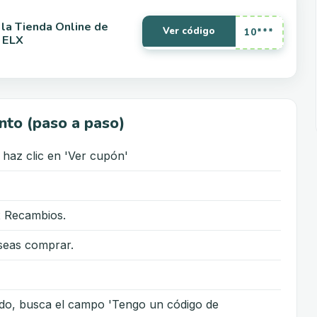
la Tienda Online de
Ver código
10***
 ELX
nto (paso a paso)
haz clic en 'Ver cupón'
ux Recambios.
seas comprar.
ido, busca el campo 'Tengo un código de