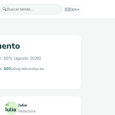
🔍
🇪🇸
ES
▾
uento
r: 50% (agosto 2026).
to
:
50%
shop.electrolux.es
Julia
Redactora