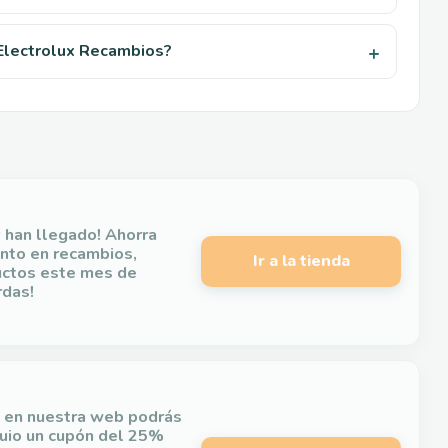
 Electrolux Recambios?
y han llegado! Ahorra
nto en recambios,
Ir a la tienda
uctos este mes de
rdas!
o en nuestra web podrás
uio un cupón del 25%