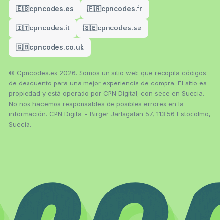
🇪🇸
cpncodes.es
🇫🇷
cpncodes.fr
🇮🇹
cpncodes.it
🇸🇪
cpncodes.se
🇬🇧
cpncodes.co.uk
© Cpncodes.es 2026. Somos un sitio web que recopila códigos
de descuento para una mejor experiencia de compra. El sitio es
propiedad y está operado por CPN Digital, con sede en Suecia.
No nos hacemos responsables de posibles errores en la
información. CPN Digital - Birger Jarlsgatan 57, 113 56 Estocolmo,
Suecia.