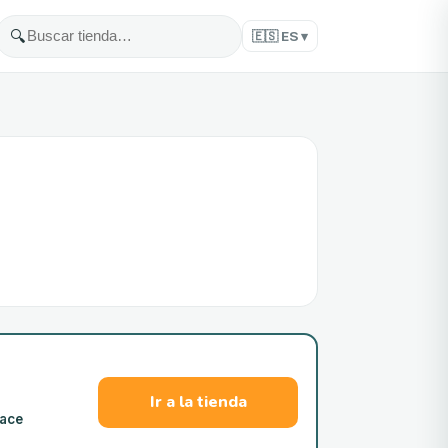
🔍
🇪🇸
ES
▾
Ir a la tienda
lace