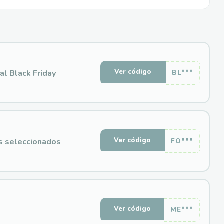
Ver código
l Black Friday
BL***
Ver código
s seleccionados
FO***
Ver código
ME***