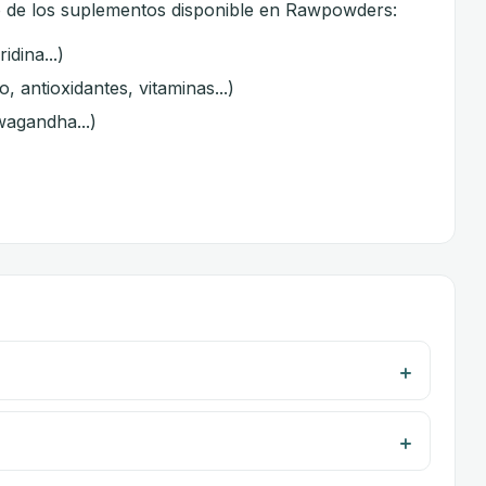
plo de los suplementos disponible en Rawpowders:
dina...)
, antioxidantes, vitaminas...)
wagandha...)