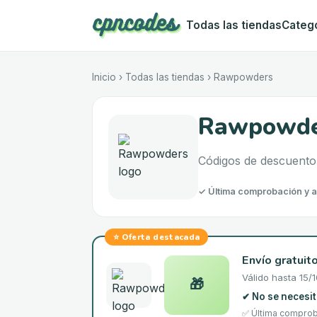
Todas las tiendas
Categ
Inicio
›
Todas las tiendas
›
Rawpowders
Rawpowder
Códigos de descuento
✓
Última comprobación y a
⭐
Oferta destacada
Envío gratuito
Válido hasta
15/
🎁
✔
No se necesit
✅ Última comprob