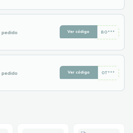
Ver código
 pedido
BO***
Ver código
 pedido
OT***