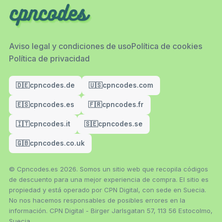
Aviso legal y condiciones de uso
Política de cookies
Política de privacidad
🇩🇪
cpncodes.de
🇺🇸
cpncodes.com
🇪🇸
cpncodes.es
🇫🇷
cpncodes.fr
🇮🇹
cpncodes.it
🇸🇪
cpncodes.se
🇬🇧
cpncodes.co.uk
© Cpncodes.es 2026. Somos un sitio web que recopila códigos
de descuento para una mejor experiencia de compra. El sitio es
propiedad y está operado por CPN Digital, con sede en Suecia.
No nos hacemos responsables de posibles errores en la
información. CPN Digital - Birger Jarlsgatan 57, 113 56 Estocolmo,
Suecia.