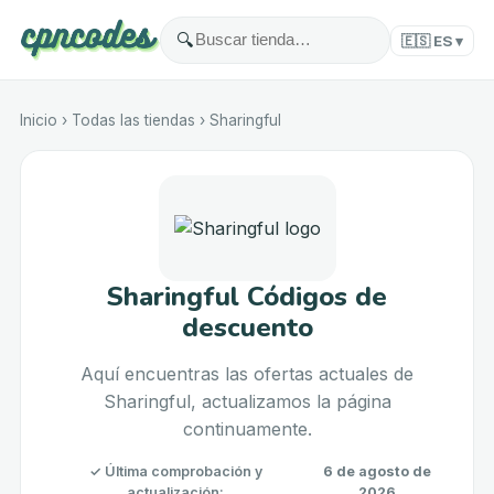
🔍
🇪🇸
ES
▾
Inicio
›
Todas las tiendas
›
Sharingful
Sharingful Códigos de
descuento
Aquí encuentras las ofertas actuales de
Sharingful, actualizamos la página
continuamente.
✓
Última comprobación y
6 de agosto de
actualización
:
2026