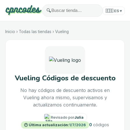
🔍
🇪🇸
ES
▾
Inicio
›
Todas las tiendas
›
Vueling
Vueling Códigos de descuento
No hay códigos de descuento activos en
Vueling ahora mismo, supervisamos y
actualizamos continuamente.
Revisado por
Julia
0
códigos
🕐
Última actualización
:
1/7/2026