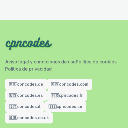
Aviso legal y condiciones de uso
Política de cookies
Política de privacidad
🇩🇪
cpncodes.de
🇺🇸
cpncodes.com
🇪🇸
cpncodes.es
🇫🇷
cpncodes.fr
🇮🇹
cpncodes.it
🇸🇪
cpncodes.se
🇬🇧
cpncodes.co.uk