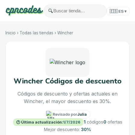
🔍
🇪🇸
ES
▾
Inicio
›
Todas las tiendas
›
Wincher
Wincher Códigos de descuento
Códigos de descuento y ofertas actuales en
Wincher, el mayor descuento es 30%.
Revisado por
Julia
1
códigos
0
ofertas
🕐
Última actualización
:
1/7/2026
Mejor descuento
:
30%