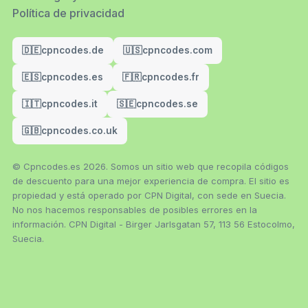
Política de privacidad
🇩🇪
cpncodes.de
🇺🇸
cpncodes.com
🇪🇸
cpncodes.es
🇫🇷
cpncodes.fr
🇮🇹
cpncodes.it
🇸🇪
cpncodes.se
🇬🇧
cpncodes.co.uk
© Cpncodes.es 2026. Somos un sitio web que recopila códigos
de descuento para una mejor experiencia de compra. El sitio es
propiedad y está operado por CPN Digital, con sede en Suecia.
No nos hacemos responsables de posibles errores en la
información. CPN Digital - Birger Jarlsgatan 57, 113 56 Estocolmo,
Suecia.